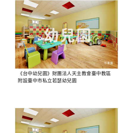
《台中幼兒園》財團法人天主教會臺中教區
附設臺中市私立若瑟幼兒園