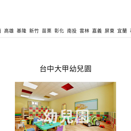
南
高雄
基隆
新竹
苗栗
彰化
南投
雲林
嘉義
屏東
宜蘭
台中大甲幼兒園