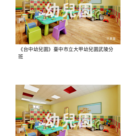
《台中幼兒園》臺中市立大甲幼兒園武陵分
班