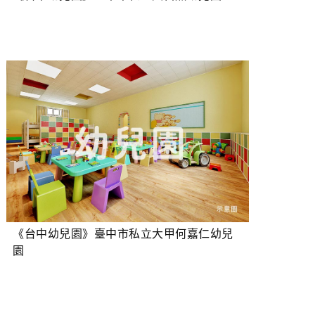
《台中幼兒園》臺中市私立大甲何嘉仁幼兒
園