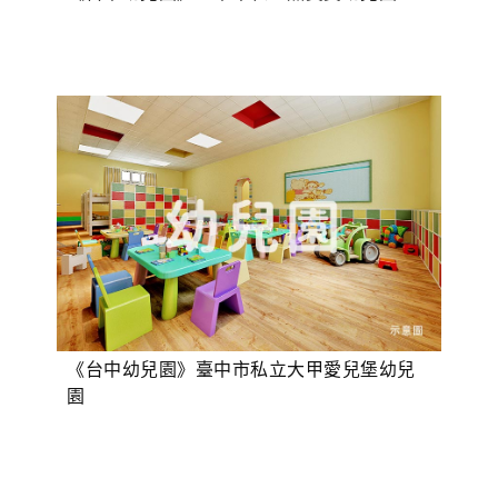
《台中幼兒園》臺中市私立大甲愛兒堡幼兒
園