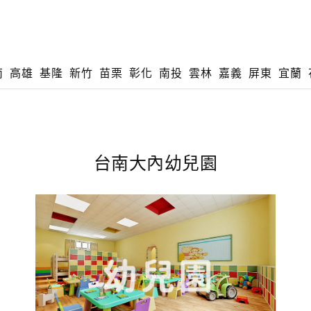
南
高雄
基隆
新竹
苗栗
彰化
南投
雲林
嘉義
屏東
宜蘭
台南大內幼兒園