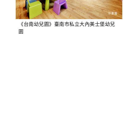
《台南幼兒園》臺南市私立大內美士堡幼兒
園